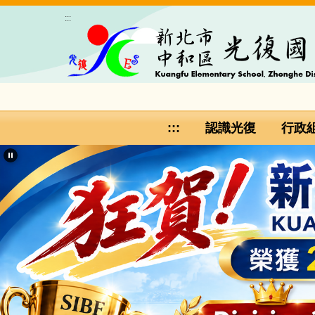
跳
:::
到
主
要
內
容
區
:::
認識光復
行政