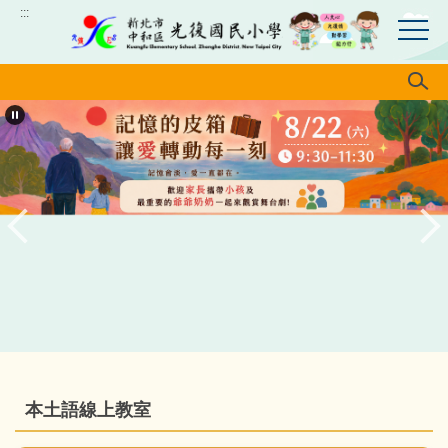
跳
:::
到
主
要
內
容
區
本土語線上教室