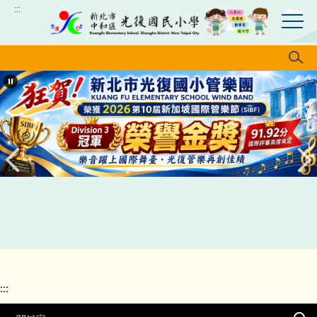
跳
:::
到
主
要
內
容
區
:::