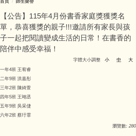
首頁
師生榮譽
【公告】115年4月份書香家庭獎獲獎名
單，恭喜獲獎的親子!!!邀請所有家長與孩
子一起把閱讀變成生活的日常！在書香的
陪伴中感受幸福！
字體大小調整
小
中
大
一年4班 王宥睿
二年9班 洪嘉彤
三年2班 陳綺萱
四年5班 王翊丞
五年9班 吳采倢
六年2班 蔡玗霏
瀏覽數:
280